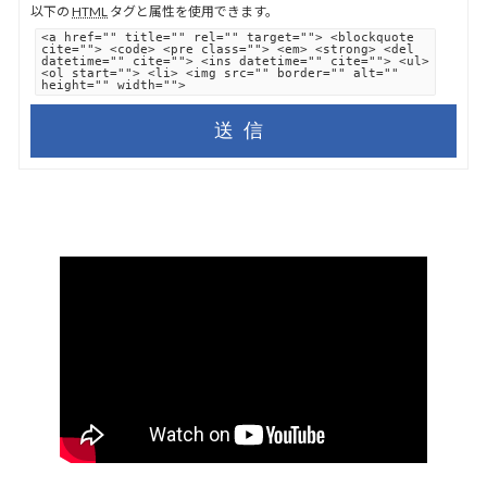
以下の
HTML
タグと属性を使用できます。
<a href="" title="" rel="" target=""> <blockquote
cite=""> <code> <pre class=""> <em> <strong> <del
datetime="" cite=""> <ins datetime="" cite=""> <ul>
<ol start=""> <li> <img src="" border="" alt=""
height="" width="">
送信