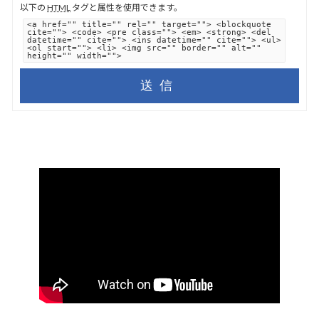
以下の
HTML
タグと属性を使用できます。
<a href="" title="" rel="" target=""> <blockquote
cite=""> <code> <pre class=""> <em> <strong> <del
datetime="" cite=""> <ins datetime="" cite=""> <ul>
<ol start=""> <li> <img src="" border="" alt=""
height="" width="">
送信