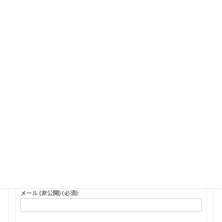
2024年3月26日 1:45 PM
#2661
返信
honki-juku
キーマスター
テスト
投稿者
投稿
1件の投稿を表示中 - 1 - 1件目 (全1件中)
返信先: テスト
あなたの情報:
お名前 (必須)
メール (非公開) (必須):