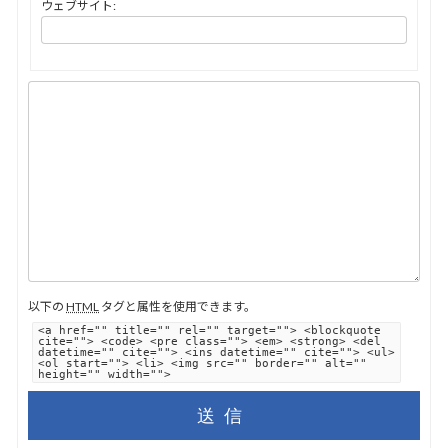
ウェブサイト:
以下の
HTML
タグと属性を使用できます。
<a href="" title="" rel="" target=""> <blockquote
cite=""> <code> <pre class=""> <em> <strong> <del
datetime="" cite=""> <ins datetime="" cite=""> <ul>
<ol start=""> <li> <img src="" border="" alt=""
height="" width="">
送信